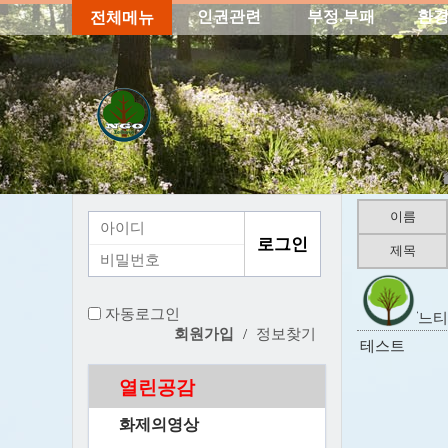
인권관련
부정.부패
환경
전체메뉴
이름
제목
자동로그인
느티
회원가입
/
정보찾기
테스트
열린공감
화제의영상