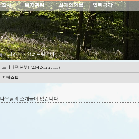
.질서
복지관련
화제의인물
열린공감
>
테스트 > 알려드립니다
느티나무
[본부] (23-12-12 20:11)
*
테스트
나무
님의 소개글이 없습니다.